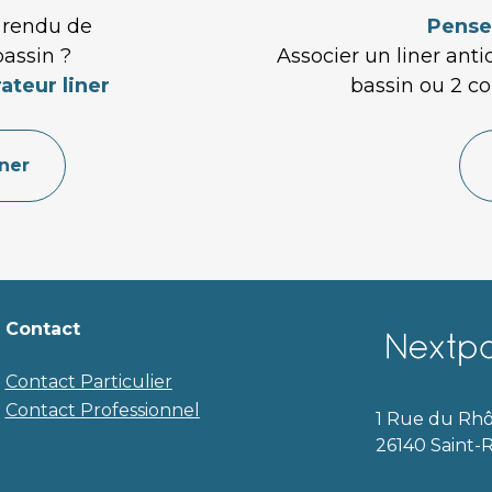
 rendu de 
Pense
bassin ?
Associer un liner anti
ateur liner
bassin ou 2 col
iner
Contact
Contact Particulier
Contact Professionnel
1 Rue du Rhô
26140 Saint-