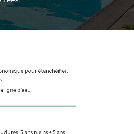
conomique pour étanchéifier.
e.
la ligne d’eau.
oudures (5 ans pleins + 5 ans 