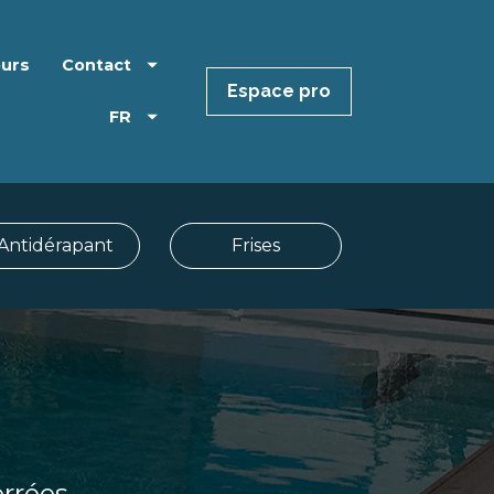
eurs
Contact
Espace pro
FR
Antidérapant
Frises
rrées.