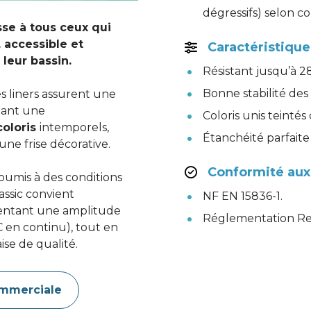
dégressifs) selon c
se à tous ceux qui 
 accessible et 
Caractéristique
 leur bassin.
Résistant jusqu’à 28
Bonne stabilité des 
es liners assurent une 
ant une 
Coloris unis teintés
coloris 
intemporels, 
Étanchéité parfaite
une frise décorative.
Conformité au
oumis à des conditions 
assic convient 
NF EN 15836-1.
entant une amplitude 
Réglementation Re
en continu), tout en 
ise de qualité.
mmerciale