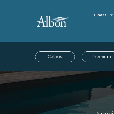
Liners
Celsius
Premium
Spéci