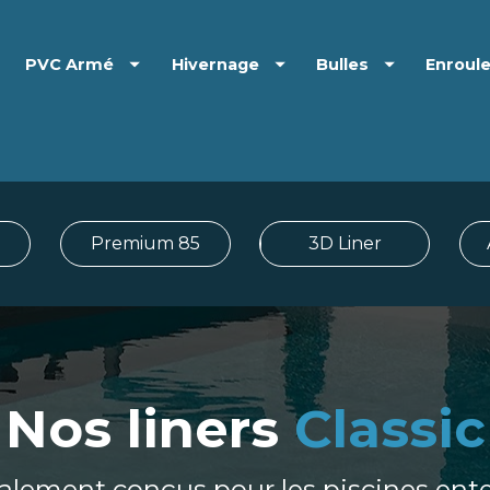
PVC Armé
Hivernage
Bulles
Enroul
Premium 85
3D Liner
Nos liners
Classic
alement conçus pour les piscines ente