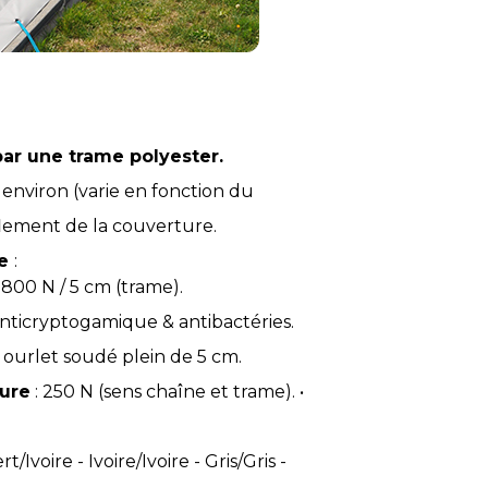
ar une trame polyester.
 environ (varie en fonction du
flement de la couverture.
e 
:
1800 N / 5 cm (trame).
, anticryptogamique & antibactéries.
 : ourlet soudé plein de 5 cm.
rure
 : 250 N (sens chaîne et trame). •
rt/Ivoire - Ivoire/Ivoire - Gris/Gris -