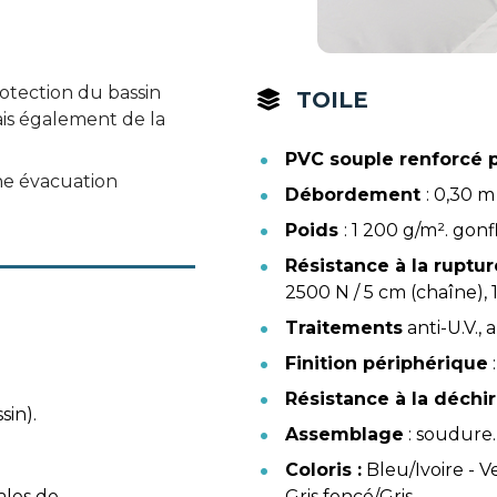
tection du bassin 
TOILE
is également de la 
PVC souple renforcé p
 évacuation 
Débordement 
: 0,30 m
Poids 
: 1 200 g/m². gon
Résistance à la ruptur
2500 N / 5 cm (chaîne), 
Traitements
 anti-U.V.
Finition périphérique
Résistance à la déchi
sin).
Assemblage
 : soudure.
Coloris :
 Bleu/Ivoire - Ve
Gris foncé/Gris.
ales de