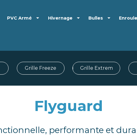
PVC Armé
Hivernage
Bulles
Enroul
Grille Freeze
Grille Extrem
Flyguard
ctionnelle, performante et dura