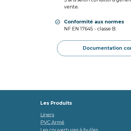
vente.
Conformité aux normes
NF EN 17645 - classe B.
Documentation co
Les Produits
Liners
PVC Armé
Les couvertures à bulles