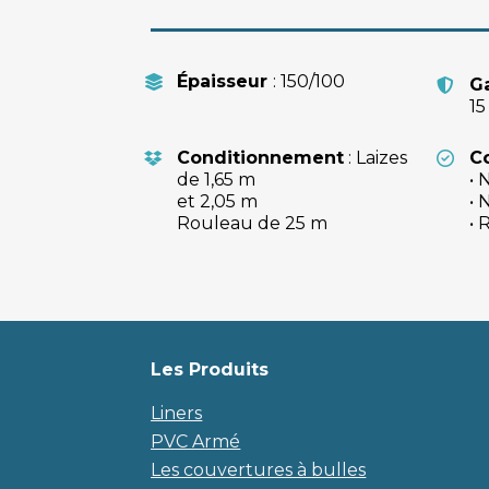
Épaisseur 
: 150/100
G
15
Conditionnement
 : Laizes 
C
de 1,65 m 
• 
et 2,05 m
• 
Rouleau de 25 m
• 
Les Produits
Liners
PVC Armé
Les couvertures à bulles