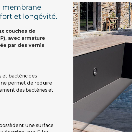
de membrane 
ort et longévité.
x couches de 
P), avec armature 
ée par des vernis 
 et bactéricides 
ane permet de réduire 
ment des bactéries et 
ossèdent une surface 