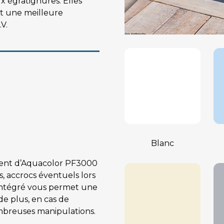
 égratignures. Elles 
nt une meilleure 
V.
Blanc
ent d’Aquacolor PF3000 
, accrocs éventuels lors 
intégré vous permet une 
de plus, en cas de 
mbreuses manipulations.