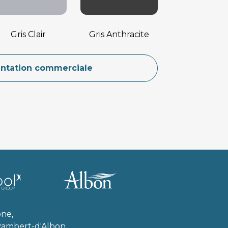
Gris Clair
Gris Anthracite
tation commerciale
ne, 
Rambert-d'Albon