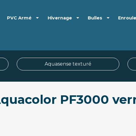
PVC Armé
Hivernage
Bulles
Enroul
Aquasense texturé
quacolor PF3000 ver