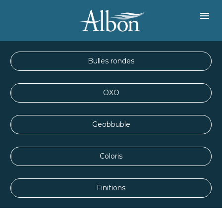
Bulles rondes
OXO
Geobbuble
Coloris
Finitions