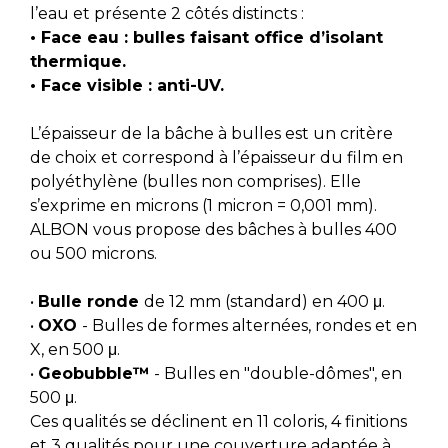
l’eau et présente 2 côtés distincts :
• Face eau : bulles faisant office d’isolant 
thermique.
• Face visible : anti-UV.
L’épaisseur de la bâche à bulles est un critère 
de choix et correspond à l’épaisseur du film en 
polyéthylène (bulles non comprises). Elle 
s’exprime en microns (1 micron = 0,001 mm). 
ALBON vous propose des bâches à bulles 400 
ou 500 microns.
• 
Bulle ronde 
de 12 mm (standard) en 400 μ.
• 
OXO 
- Bulles de formes alternées, rondes et en 
X, en 500 μ.
• 
Geobubble™
 - Bulles en "double-dômes", en 
500 μ.
Ces qualités se déclinent en 11 coloris, 4 finitions 
et 3 qualités pour une couverture adaptée à 